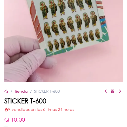
Tienda
STICKER T-600
STICKER T-600
9 vendidos en las últimas 24 horas
Q
10.00