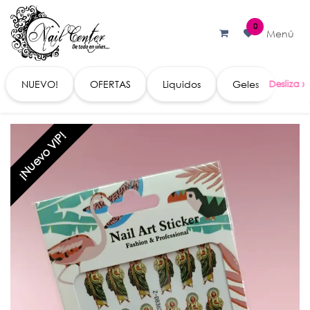
Ir al contenido
0
Menú
NUEVO!
OFERTAS
Liquidos
Geles
Acc
¡Nuevo VIP!