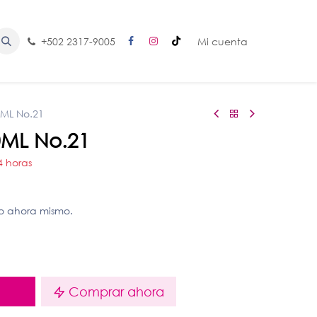
+502 2317-9005
Mi cuenta
0ML No.21
0ML No.21
4 horas
to ahora mismo.
o
Comprar ahora