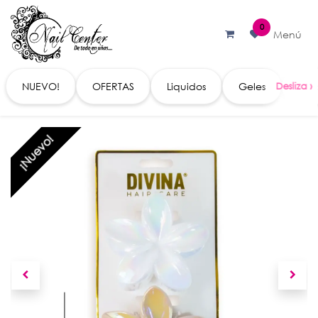
Ir al contenido
0
Menú
NUEVO!
OFERTAS
Liquidos
Geles
Acc
¡Nuevo!