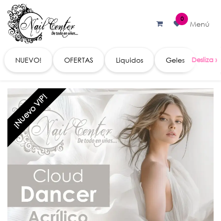
Ir al contenido
0
Menú
NUEVO!
OFERTAS
Liquidos
Geles
Acc
¡Nuevo VIP!