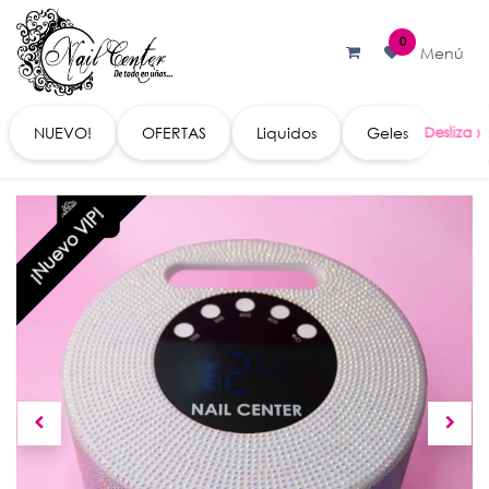
Ir al contenido
0
Menú
NUEVO!
OFERTAS
Liquidos
Geles
Acc
¡Nuevo VIP!