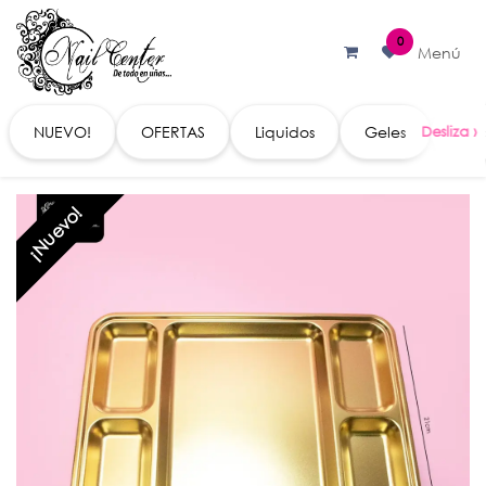
Ir al contenido
0
Menú
NUEVO!
OFERTAS
Liquidos
Geles
Acc
¡Nuevo!