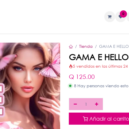
0
TAS
Liquidos
Geles
Accesorios
Tienda
GAMA E HELLO 
GAMA E HELLO 
5 vendidos en las últimas 24
Q
125.00
8 Hay personas viendo esto
Añadir al carrit