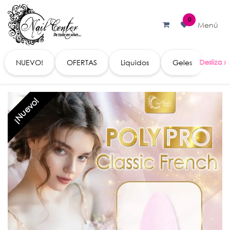
Ir al contenido
0
Menú
NUEVO!
OFERTAS
Liquidos
Geles
Acc
¡Nuevo!