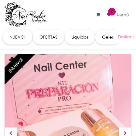
Ir al contenido
0
Menú
NUEVO!
OFERTAS
Liquidos
Geles
Acc
¡Nuevo!