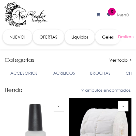
Ir al contenido
0
Menú
NUEVO!
OFERTAS
Liquidos
Geles
Acc
Categorías
Ver todo
ACCESORIOS
ACRILICOS
BROCHAS
CHA
Tienda
9 artículos encontrados.