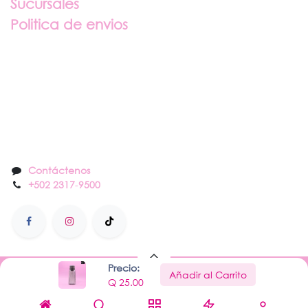
Sucursales
Politica de envios
Sobre nosotros
Contáctenos
Contáctenos
+502 2317
-
9500
Precio:
Añadir al Carrito
Hecho con
por Nail Center
Q
25.00
Con la tecnología de
- El mejor
Comercio