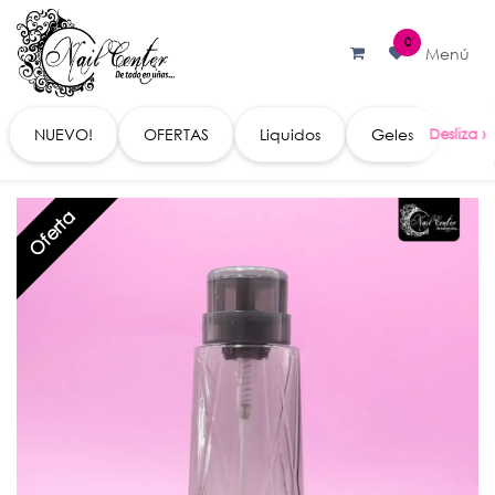
Ir al contenido
0
Menú
NUEVO!
OFERTAS
Liquidos
Geles
Acc
Oferta