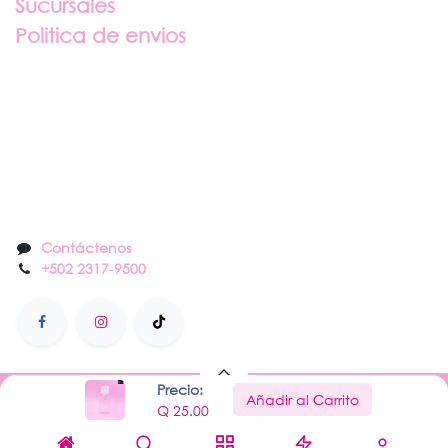
Sucursales
Politica de envios
Sobre nosotros
Contáctenos
Contáctenos
+502 2317
-
9500
Precio:
Añadir al Carrito
Hecho con
por Nail Center
Q
25.00
Con la tecnología de
- El mejor
Comercio